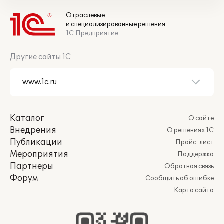
Отраслевые
и специализированные решения
1С:Предприятие
Другие сайты 1С
Каталог
О сайте
Внедрения
О решениях 1С
Публикации
Прайс-лист
Мероприятия
Поддержка
Партнеры
Обратная связь
Форум
Сообщить об ошибке
Карта сайта