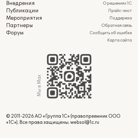
Внедрения
О решениях 1С
Публикации
Прайс-лист
Мероприятия
Поддержка
Партнеры
Обратная связь
Форум
Сообщить об ошибке
Карта сайта
Мы в Max
© 2011-2026 АО «Группа 1С» (правопреемник ООО
«1С»). Все права защищены.
websol@1c.ru