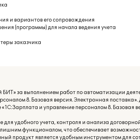
ика
ния и вариантов его сопровождения
ения (программы) для начала ведения учета
ютеры заказчика
 БИТ» за выполнением работ по автоматизации деят
рсоналом 8. Базовая версия. Электронная поставка»
«1С:Зарплата и управление персоналом 8. Базовая в
е для удобного учета, контроля и анализа договорн
злишним функционалом, что обеспечивает возможност
мный продукт является удобным инструментом для со