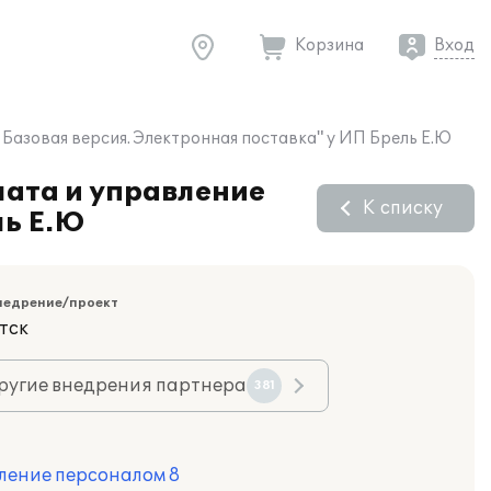
Корзина
Вход
 Базовая версия. Электронная поставка" у ИП Брель Е.Ю
лата и управление
К списку
ль Е.Ю
недрение/проект
тск
ругие внедрения партнера
381
ление персоналом 8