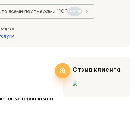
та всеми партнерами "1С"
147008
 задача
слуги
Отзыв клиента
метод. материалам на