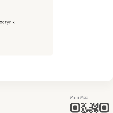
оступ к
Мы в Max