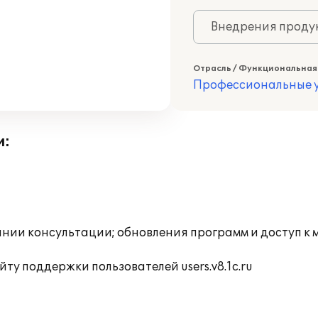
Внедрения продук
Отрасль / Функциональная
Профессиональные у
и:
инии консультации; обновления программ и доступ к 
ту поддержки пользователей users.v8.1c.ru