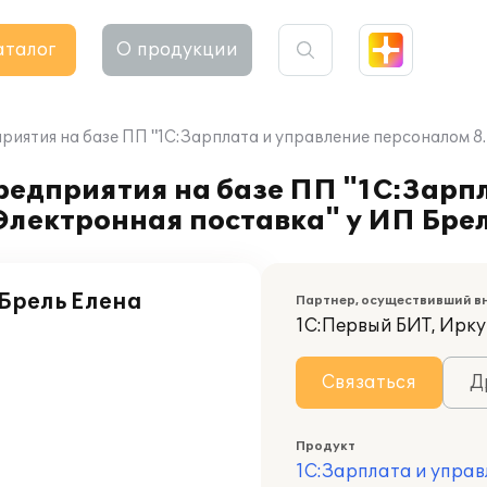
аталог
О продукции
иятия на базе ПП "1С:Зарплата и управление персоналом 8.
редприятия на базе ПП "1С:Зарп
 Электронная поставка" у ИП Бре
Брель Елена
Партнер, осуществивший в
1С:Первый БИТ, Ирку
Связаться
Д
Продукт
1С:Зарплата и управ