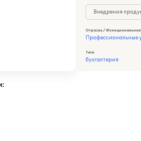
Внедрения продук
Отрасль / Функциональная
Профессиональные у
Теги
бухгалтерия
и: