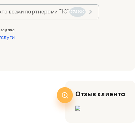
та всеми партнерами "1С"
575930
 задача
слуги
Отзыв клиента