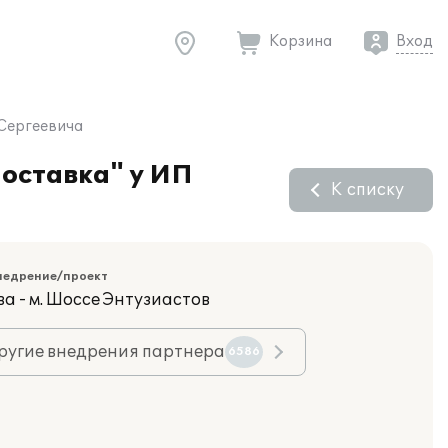
Корзина
Вход
 Сергеевича
поставка" у ИП
К списку
недрение/проект
а - м. Шоссе Энтузиастов
ругие внедрения партнера
6586