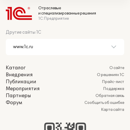
Отраслевые
и специализированные решения
1С:Предприятие
Другие сайты 1С
Каталог
О сайте
Внедрения
О решениях 1С
Публикации
Прайс-лист
Мероприятия
Поддержка
Партнеры
Обратная связь
Форум
Сообщить об ошибке
Карта сайта