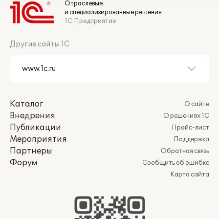
Отраслевые
и специализированные решения
1С:Предприятие
Другие сайты 1С
Каталог
О сайте
Внедрения
О решениях 1С
Публикации
Прайс-лист
Мероприятия
Поддержка
Партнеры
Обратная связь
Форум
Сообщить об ошибке
Карта сайта