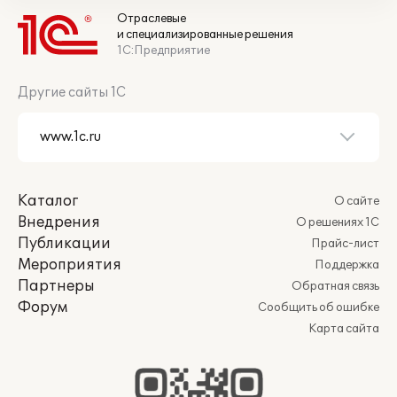
Отраслевые
и специализированные решения
1С:Предприятие
Другие сайты 1С
Каталог
О сайте
Внедрения
О решениях 1С
Публикации
Прайс-лист
Мероприятия
Поддержка
Партнеры
Обратная связь
Форум
Сообщить об ошибке
Карта сайта