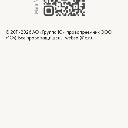
Мы в Max
© 2011-2026 АО «Группа 1С» (правопреемник ООО
«1С»). Все права защищены.
websol@1c.ru