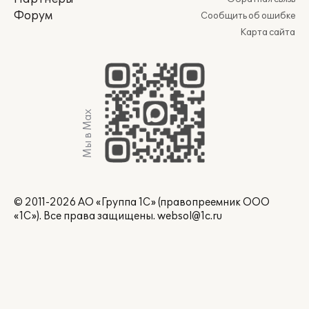
Форум
Сообщить об ошибке
Карта сайта
Мы в Max
© 2011-2026 АО «Группа 1С» (правопреемник ООО
«1С»). Все права защищены.
websol@1c.ru