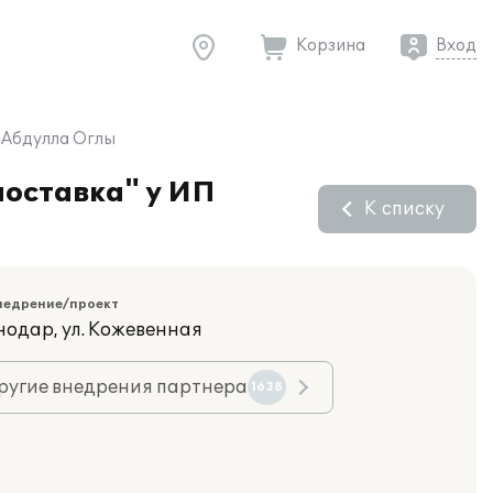
Корзина
Вход
а Абдулла Оглы
поставка" у ИП
К списку
недрение/проект
нодар, ул. Кожевенная
ругие внедрения партнера
1638