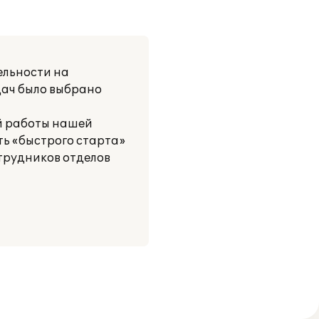
ельности на
дач было выбрано
ой работы нашей
ь «быстрого старта»
трудников отделов