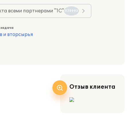
та всеми партнерами "1С"
575993
 задача
в и вторсырья
Отзыв клиента