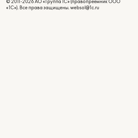
© 2011-2026 АО «Группа 1С» (правопреемник ООО
«1С»). Все права защищены.
websol@1c.ru