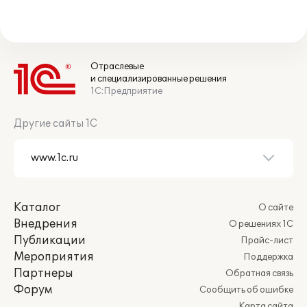
Отраслевые
и специализированные решения
1С:Предприятие
Другие сайты 1С
Каталог
О сайте
Внедрения
О решениях 1С
Публикации
Прайс-лист
Мероприятия
Поддержка
Партнеры
Обратная связь
Форум
Сообщить об ошибке
Карта сайта