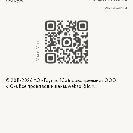
Форум
Сообщить об ошибке
Карта сайта
Мы в Max
© 2011-2026 АО «Группа 1С» (правопреемник ООО
«1С»). Все права защищены.
websol@1c.ru