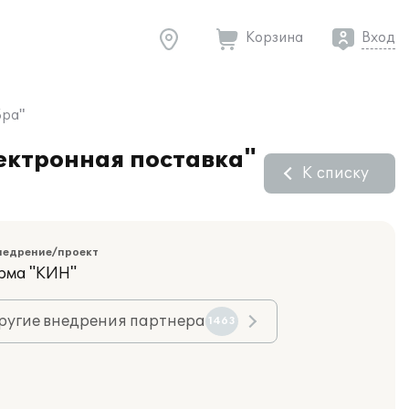
Корзина
Вход
Бра"
ектронная поставка"
К списку
недрение/проект
рма "КИН"
ругие внедрения партнера
1463