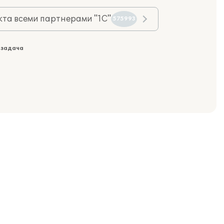
та всеми партнерами "1С"
575993
 задача