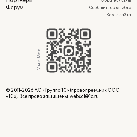
Партнеры
Обратная связь
Форум
Сообщить об ошибке
Карта сайта
Мы в Max
© 2011-2026 АО «Группа 1С» (правопреемник ООО
«1С»). Все права защищены.
websol@1c.ru