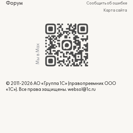
Форум
Сообщить об ошибке
Карта сайта
Мы в Max
© 2011-2026 АО «Группа 1С» (правопреемник ООО
«1С»). Все права защищены.
websol@1c.ru