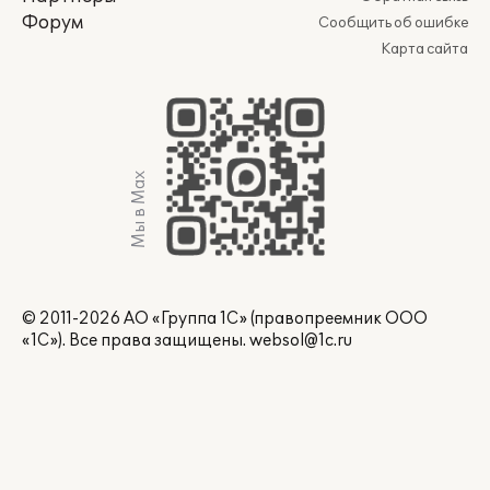
Форум
Сообщить об ошибке
Карта сайта
Мы в Max
© 2011-2026 АО «Группа 1С» (правопреемник ООО
«1С»). Все права защищены.
websol@1c.ru