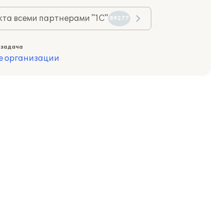
та всеми партнерами "1С"
89277
 задача
е организации