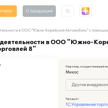
аталог
О продукции
ятельности в ООО "Южно-Корейский Автомобиль" с помощью 
 деятельности в ООО "Южно-Кор
рговлей 8"
"
Партнер, осуществивший в
Микос
Другие внедрени
Продукт
1С:Управление торго