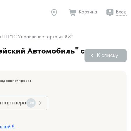
Корзина
Вход
ПП "1С:Управление торговлей 8"
ейский Автомобиль" с
К списку
недрение/проект
я партнера
166
влей 8