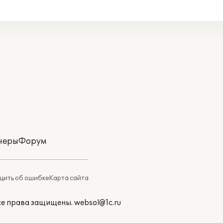
неры
Форум
ить об ошибке
Карта сайта
Все права защищены.
websol@1c.ru