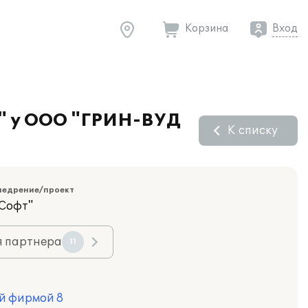
Корзина
Вход
я" у ООО "ГРИН-ВУД
К списку
недрение/проект
Софт"
я партнера
11
й фирмой 8