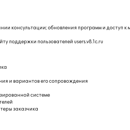
инии консультации; обновления программ и доступ к
ту поддержки пользователей users.v8.1c.ru
ика
ния и вариантов его сопровождения
изированной системе
телей
ютеры заказчика