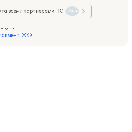
та всеми партнерами "1С"
29606
 задача
лопмент
,
ЖКХ