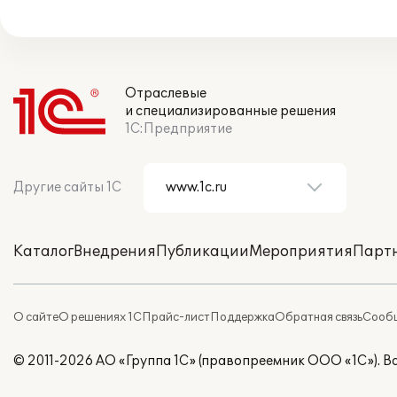
Отраслевые
и специализированные решения
1С:Предприятие
Другие сайты 1С
Каталог
Внедрения
Публикации
Мероприятия
Парт
О сайте
О решениях 1С
Прайс-лист
Поддержка
Обратная связь
Сообщ
© 2011-2026 АО «Группа 1С» (правопреемник ООО «1С»). 