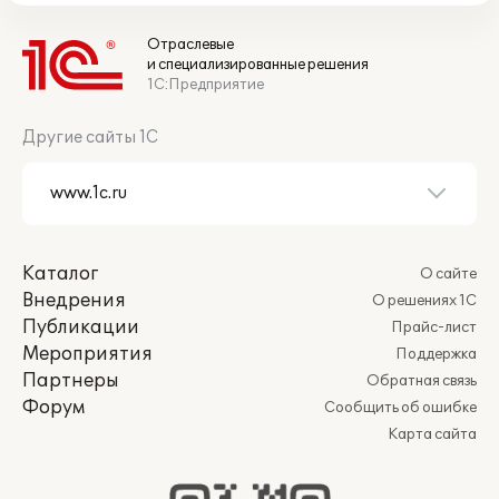
Отраслевые
и специализированные решения
1С:Предприятие
Другие сайты 1С
Каталог
О сайте
Внедрения
О решениях 1С
Публикации
Прайс-лист
Мероприятия
Поддержка
Партнеры
Обратная связь
Форум
Сообщить об ошибке
Карта сайта