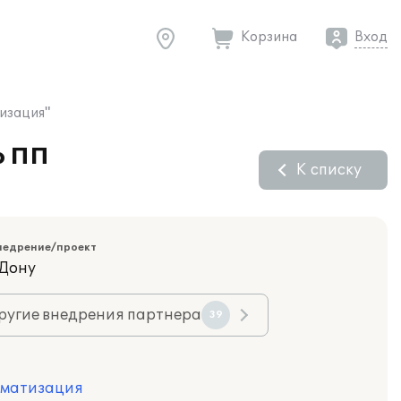
Корзина
Вход
изация"
ю ПП
К списку
недрение/проект
-Дону
ругие внедрения партнера
39
оматизация