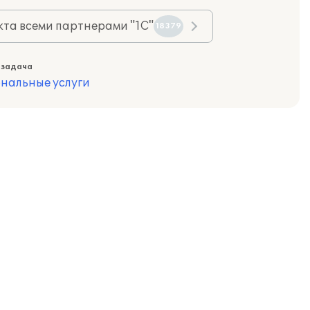
та всеми партнерами "1С"
18379
 задача
нальные услуги