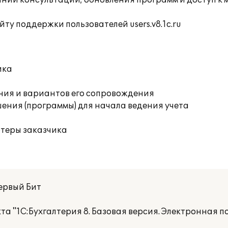
инии консультации; обновления программ и доступ к 
ту поддержки пользователей users.v8.1c.ru
ика
ния и вариантов его сопровождения
ения (программы) для начала ведения учета
ютеры заказчика
ервый Бит
а "1С:Бухгалтерия 8. Базовая версия. Электронная п