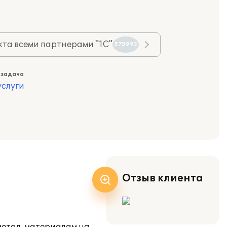
та всеми партнерами "1С"
575993
 задача
слуги
Отзыв клиента