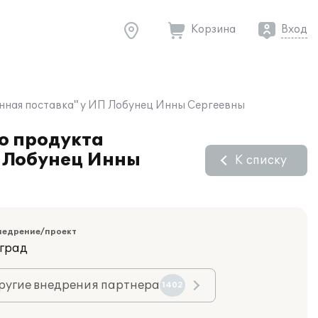
Корзина
Вход
ронная поставка" у ИП Лобунец Инны Сергеевны
о продукта
П Лобунец Инны
К списку
недрение/проект
оград
ругие внедрения партнера
1402