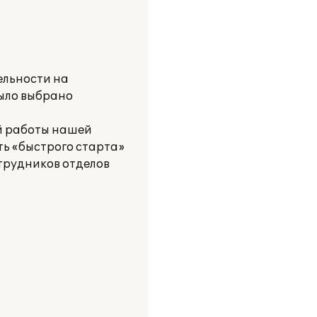
ельности на
было выбрано
ой работы нашей
ь «быстрого старта»
трудников отделов