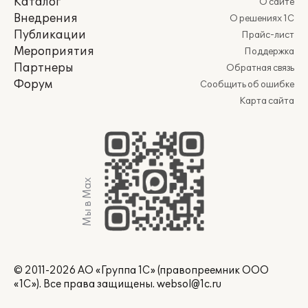
Каталог
О сайте
Внедрения
О решениях 1С
Публикации
Прайс-лист
Мероприятия
Поддержка
Партнеры
Обратная связь
Форум
Сообщить об ошибке
Карта сайта
Мы в Max
© 2011-2026 АО «Группа 1С» (правопреемник ООО
«1С»). Все права защищены.
websol@1c.ru