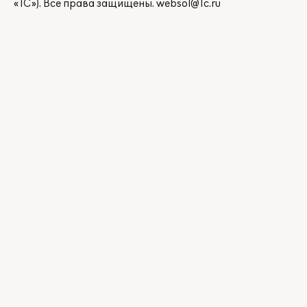
«1С»). Все права защищены.
websol@1c.ru