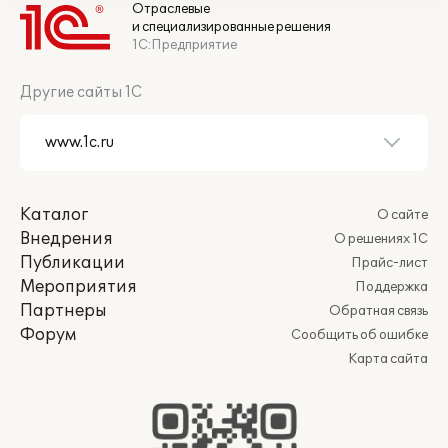
Отраслевые
и специализированные решения
1С:Предприятие
Другие сайты 1С
Каталог
О сайте
Внедрения
О решениях 1С
Публикации
Прайс-лист
Мероприятия
Поддержка
Партнеры
Обратная связь
Форум
Сообщить об ошибке
Карта сайта