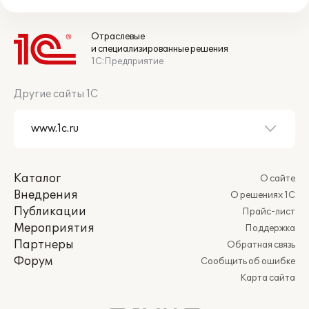
Отраслевые
и специализированные решения
1С:Предприятие
Другие сайты 1С
Каталог
О сайте
Внедрения
О решениях 1С
Публикации
Прайс-лист
Мероприятия
Поддержка
Партнеры
Обратная связь
Форум
Сообщить об ошибке
Карта сайта