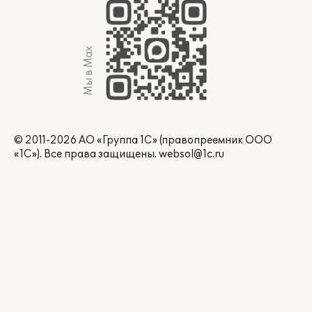
Мы в Max
© 2011-2026 АО «Группа 1С» (правопреемник ООО
«1С»). Все права защищены.
websol@1c.ru