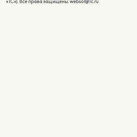
«1С»). Все права защищены.
websol@1c.ru