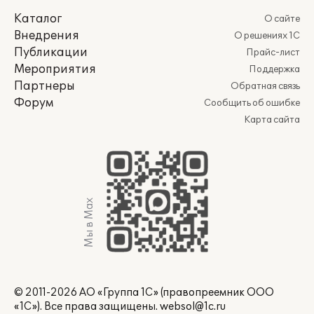
Каталог
О сайте
Внедрения
О решениях 1С
Публикации
Прайс-лист
Мероприятия
Поддержка
Партнеры
Обратная связь
Форум
Сообщить об ошибке
Карта сайта
Мы в Max
© 2011-2026 АО «Группа 1С» (правопреемник ООО
«1С»). Все права защищены.
websol@1c.ru