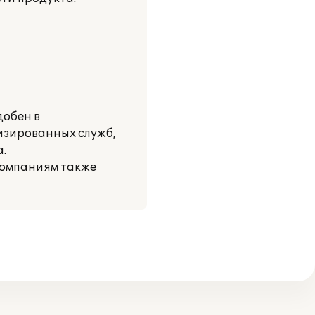
добен в
изированных служб,
.
компаниям также