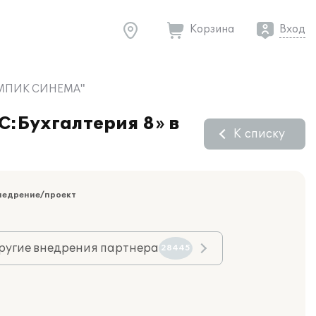
Корзина
Вход
ОЛИМПИК СИНЕМА"
С:Бухгалтерия 8» в
К списку
недрение/проект
ругие внедрения партнера
28445