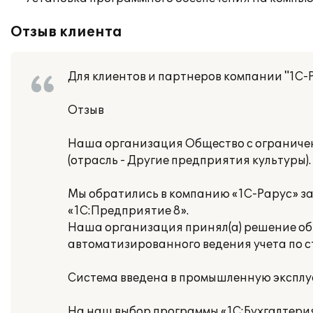
Отзыв клиента
Для клиентов и партнеров компании "1С-
Отзыв
Наша организация Общество с огранич
(отрасль - Другие предприятия культуры).
Мы обратились в компанию «1С-Рарус» з
«1С:Предприятие 8».
Наша организация принял(а) решение об 
автоматизированного ведения учета по 
Система введена в промышленную эксплу
На наш выбор программы «1С:Бухгалтери