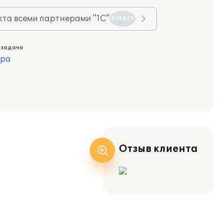
та всеми партнерами "1С"
575825
 задача
ура
Отзыв клиента