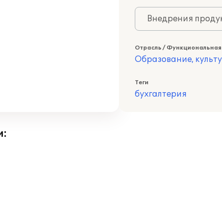
Внедрения продук
Отрасль / Функциональная
Образование, культ
Теги
бухгалтерия
и: