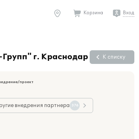
Корзина
Вход
-Групп" г. Краснодар
К списку
недрение/проект
ругие внедрения партнера
376