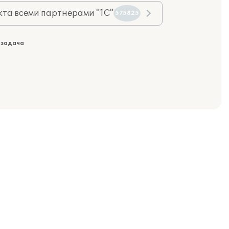
та всеми партнерами "1С"
575825
 задача