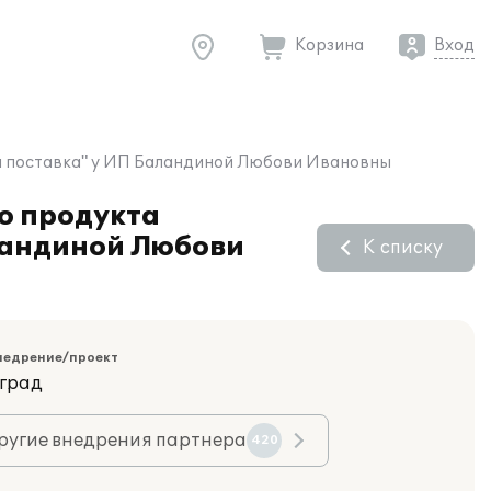
Корзина
Вход
ная поставка" у ИП Баландиной Любови Ивановны
о продукта
аландиной Любови
К списку
недрение/проект
оград
ругие внедрения партнера
420