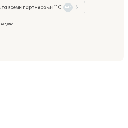
та всеми партнерами "1С"
440
 задача