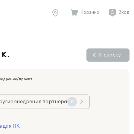
Корзина
Вход
 К.
К списку
недрение/проект
ругие внедрения партнера
81
е для ПК