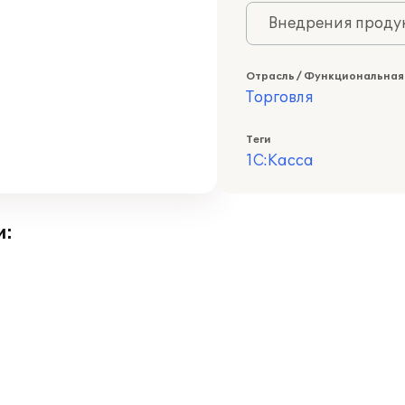
Внедрения продук
Отрасль / Функциональная
Торговля
Теги
1С:Касса
и: