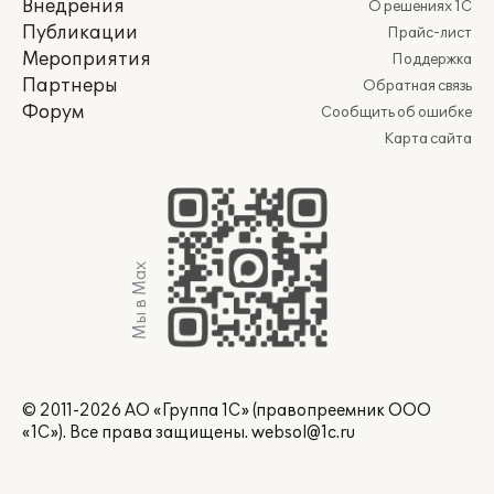
Внедрения
О решениях 1С
Публикации
Прайс-лист
Мероприятия
Поддержка
Партнеры
Обратная связь
Форум
Сообщить об ошибке
Карта сайта
Мы в Max
© 2011-2026 АО «Группа 1С» (правопреемник ООО
«1С»). Все права защищены.
websol@1c.ru