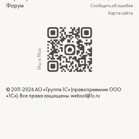
Форум
Сообщить об ошибке
Карта сайта
Мы в Max
© 2011-2026 АО «Группа 1С» (правопреемник ООО
«1С»). Все права защищены.
websol@1c.ru