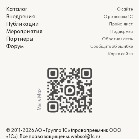
Каталог
О сайте
Внедрения
О решениях 1С
Публикации
Прайс-лист
Мероприятия
Поддержка
Партнеры
Обратная связь
Форум
Сообщить об ошибке
Карта сайта
Мы в Max
© 2011-2026 АО «Группа 1С» (правопреемник ООО
«1С»). Все права защищены.
websol@1c.ru