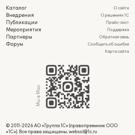
Каталог
О сайте
Внедрения
О решениях 1С
Публикации
Прайс-лист
Мероприятия
Поддержка
Партнеры
Обратная связь
Форум
Сообщить об ошибке
Карта сайта
Мы в Max
© 2011-2026 АО «Группа 1С» (правопреемник ООО
«1С»). Все права защищены.
websol@1c.ru