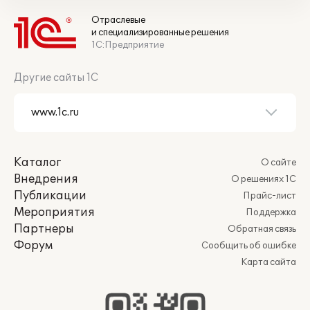
Отраслевые
и специализированные решения
1С:Предприятие
Другие сайты 1С
Каталог
О сайте
Внедрения
О решениях 1С
Публикации
Прайс-лист
Мероприятия
Поддержка
Партнеры
Обратная связь
Форум
Сообщить об ошибке
Карта сайта