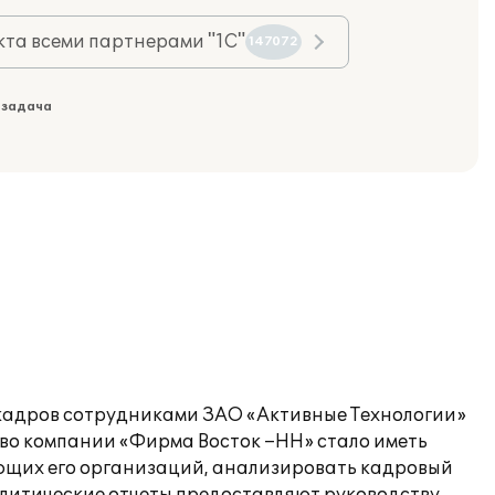
та всеми партнерами "1С"
147072
 задача
кадров сотрудниками ЗАО «Активные Технологии»
во компании «Фирма Восток –НН» стало иметь
яющих его организаций, анализировать кадровый