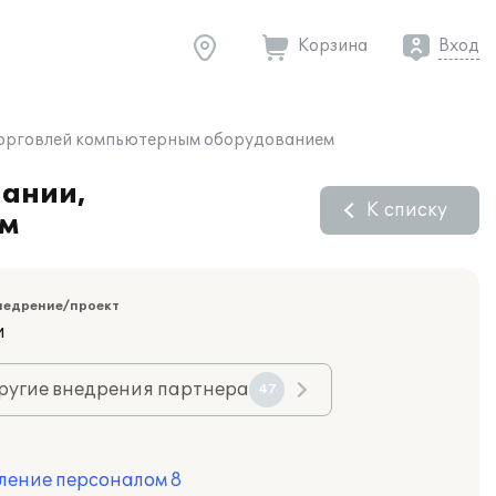
Корзина
Вход
 торговлей компьютерным оборудованием
пании,
К списку
ем
недрение/проект
и
ругие внедрения партнера
47
ление персоналом 8