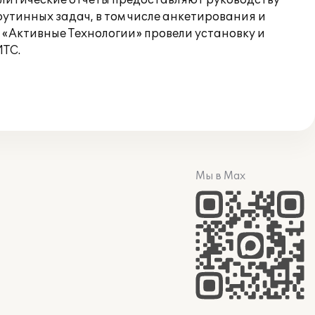
литические отчеты предоставляют руководству
тинных задач, в том числе анкетирования и
 «Активные Технологии» провели установку и
ИТС.
Мы в Max