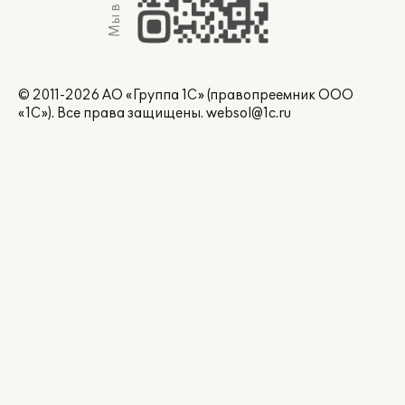
Мы в Max
© 2011-2026 АО «Группа 1С» (правопреемник ООО
«1С»). Все права защищены.
websol@1c.ru