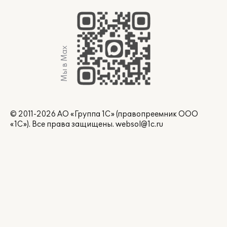
Мы в Max
© 2011-2026 АО «Группа 1С» (правопреемник ООО
«1С»). Все права защищены.
websol@1c.ru