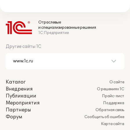
Отраслевые
и специализированные решения
1С:Предприятие
Другие сайты 1С
Каталог
О сайте
Внедрения
О решениях 1С
Публикации
Прайс-лист
Мероприятия
Поддержка
Партнеры
Обратная связь
Форум
Сообщить об ошибке
Карта сайта