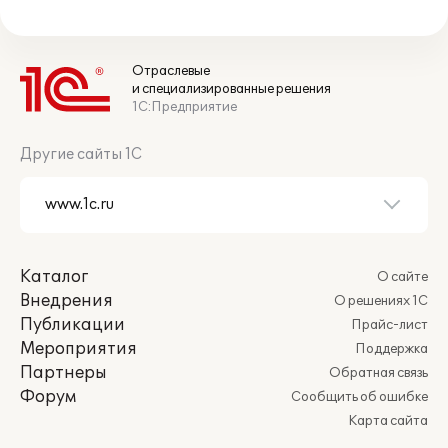
Отраслевые
и специализированные решения
1С:Предприятие
Другие сайты 1С
Каталог
О сайте
Внедрения
О решениях 1С
Публикации
Прайс-лист
Мероприятия
Поддержка
Партнеры
Обратная связь
Форум
Сообщить об ошибке
Карта сайта