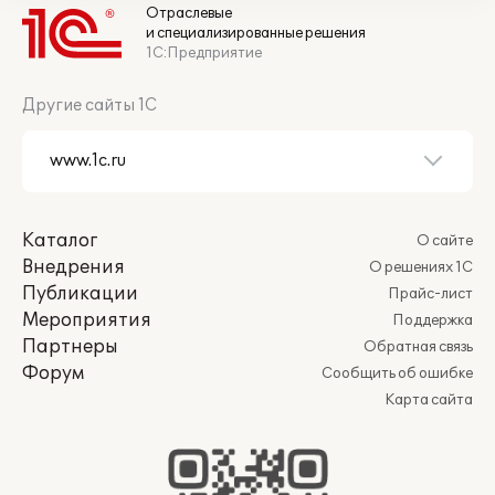
Отраслевые
и специализированные решения
1С:Предприятие
Другие сайты 1С
Каталог
О сайте
Внедрения
О решениях 1С
Публикации
Прайс-лист
Мероприятия
Поддержка
Партнеры
Обратная связь
Форум
Сообщить об ошибке
Карта сайта