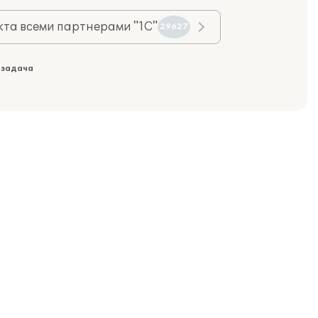
та всеми партнерами "1С"
29627
 задача