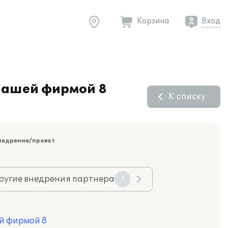
Корзина
Вход
нашей фирмой 8
К списку
недрение/проект
ругие внедрения партнера
1
й фирмой 8