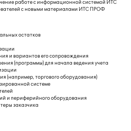
учение работе с информационной системой ИТС
ователей с новыми материалами ИТС ПРОФ
чальных остатков
изации
ния и вариантов его сопровождения
ения (программы) для начала ведения учета
изации
я (например, торгового оборудования)
изированной системе
телей
ций и периферийного оборудования
ютеры заказчика