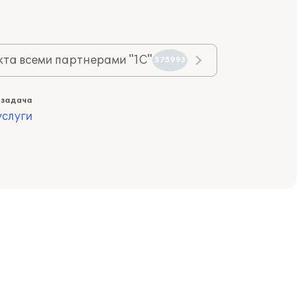
та всеми партнерами "1С"
575993
 задача
слуги