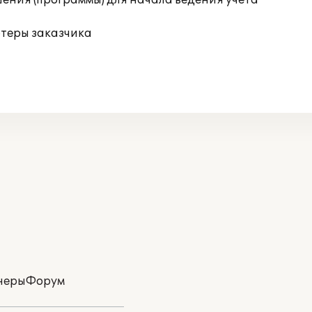
ения (программы) для начала ведения учета
ютеры заказчика
неры
Форум