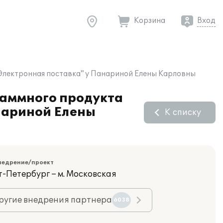
Корзина
Вход
. Электронная поставка" у Панариной Елены Карловны
раммного продукта
анариной Елены
К списку
недрение/проект
т-Петербург – м. Московская
ругие внедрения партнера
6038