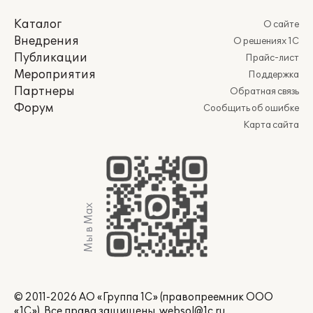
Каталог
О сайте
Внедрения
О решениях 1С
Публикации
Прайс-лист
Мероприятия
Поддержка
Партнеры
Обратная связь
Форум
Сообщить об ошибке
Карта сайта
Мы в Max
© 2011-2026 АО «Группа 1С» (правопреемник ООО
«1С»). Все права защищены.
websol@1c.ru