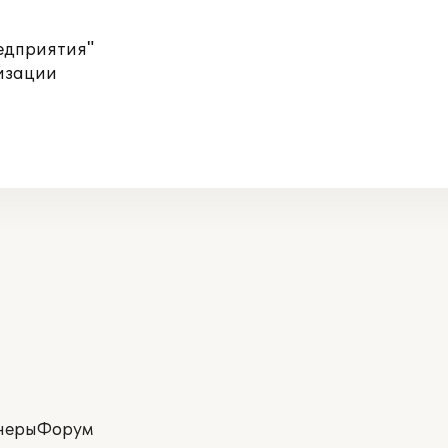
редприятия"
изации
неры
Форум