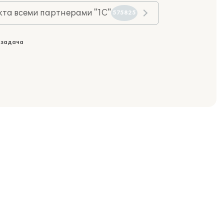
та всеми партнерами "1С"
575825
 задача