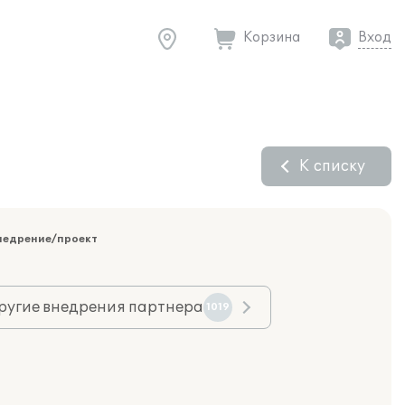
Корзина
Вход
К списку
недрение/проект
ругие внедрения партнера
1019