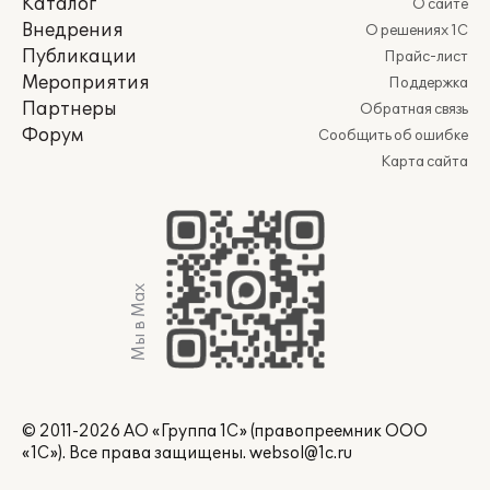
Каталог
О сайте
Внедрения
О решениях 1С
Публикации
Прайс-лист
Мероприятия
Поддержка
Партнеры
Обратная связь
Форум
Сообщить об ошибке
Карта сайта
Мы в Max
© 2011-2026 АО «Группа 1С» (правопреемник ООО
«1С»). Все права защищены.
websol@1c.ru