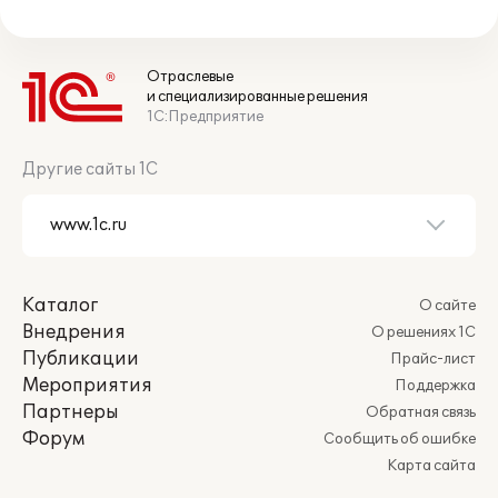
Отраслевые
и специализированные решения
1С:Предприятие
Другие сайты 1С
Каталог
О сайте
Внедрения
О решениях 1С
Публикации
Прайс-лист
Мероприятия
Поддержка
Партнеры
Обратная связь
Форум
Сообщить об ошибке
Карта сайта