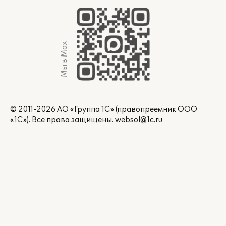
Мы в Max
© 2011-2026 АО «Группа 1С» (правопреемник ООО
«1С»). Все права защищены.
websol@1c.ru