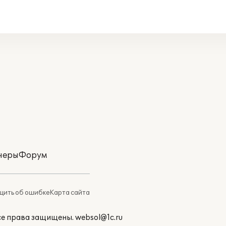
неры
Форум
ить об ошибке
Карта сайта
Все права защищены.
websol@1c.ru