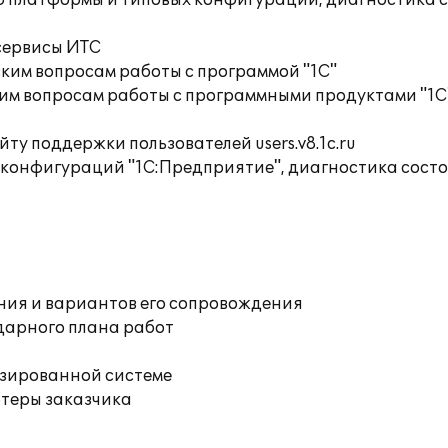
ю платформы и типовых конфигураций, диагностика 
сервисы ИТС
ким вопросам работы с программой "1С"
им вопросам работы с программными продуктами "1С
ту поддержки пользователей users.v8.1c.ru
 конфигураций "1С:Предприятие", диагностика сост
ния и вариантов его сопровождения
дарного плана работ
изированной системе
ютеры заказчика