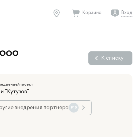
Корзина
Вход
я ООО
К списку
недрение/проект
и "Кутузов"
ругие внедрения партнера
910