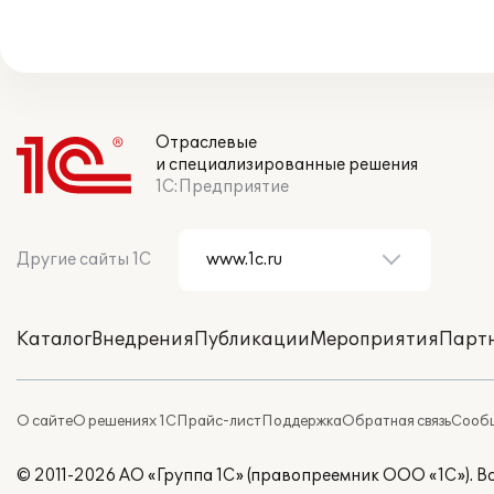
Отраслевые
и специализированные решения
1С:Предприятие
Другие сайты 1С
Каталог
Внедрения
Публикации
Мероприятия
Парт
О сайте
О решениях 1С
Прайс-лист
Поддержка
Обратная связь
Сообщ
© 2011-2026 АО «Группа 1С» (правопреемник ООО «1С»). 