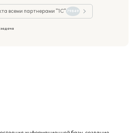
та всеми партнерами "1С"
79849
 задача