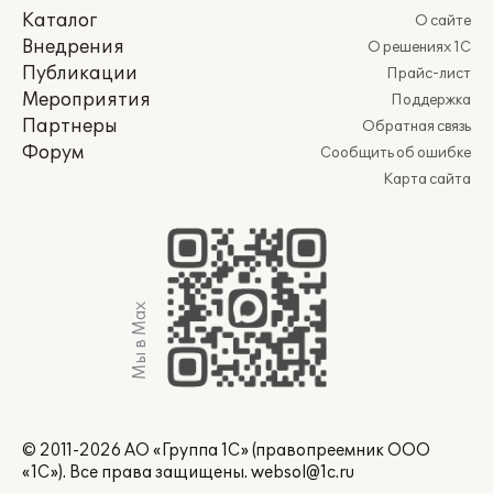
Каталог
О сайте
Внедрения
О решениях 1С
Публикации
Прайс-лист
Мероприятия
Поддержка
Партнеры
Обратная связь
Форум
Сообщить об ошибке
Карта сайта
Мы в Max
© 2011-2026 АО «Группа 1С» (правопреемник ООО
«1С»). Все права защищены.
websol@1c.ru